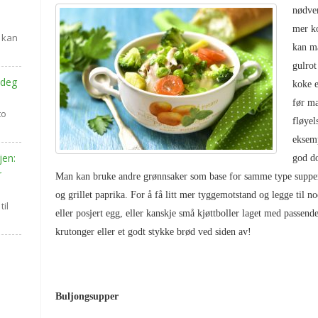
nødven
mer ko
 kan
kan ma
gulrot
 deg
koke e
før ma
to
fløye
eksemp
jen:
god do
r
Man kan bruke andre grønnsaker som base for samme type supper,
og grillet paprika. For å få litt mer tyggemotstand og legge til no
il
eller posjert egg, eller kanskje små kjøttboller laget med passende
krutonger eller et godt stykke brød ved siden av!
Buljongsupper