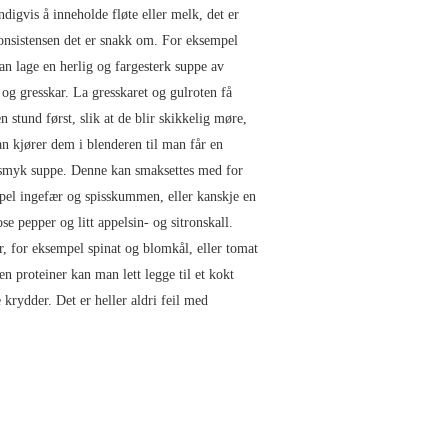
digvis å inneholde fløte eller melk, det er
nsistensen det er snakk om. For eksempel
n lage en herlig og fargesterk suppe av
 og gresskar. La gresskaret og gulroten få
n stund først, slik at de blir skikkelig møre,
n kjører dem i blenderen til man får en
lsmyk suppe. Denne kan smaksettes med for
el ingefær og spisskummen, eller kanskje en
se pepper og litt appelsin- og sitronskall.
 for eksempel spinat og blomkål, eller tomat
en proteiner kan man lett legge til et kokt
 krydder. Det er heller aldri feil med