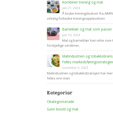
Kombiner trening og mat
juni 21, 2024
Å bruke treningsbukser fra AIM’N
virkelig forbedre treningsopplevelsen
Barneklær og mat som passer
juni 10, 2024
Mat og barneklær kan virke som 
forskjellige verdener,
Matindustrien og tobakksbrans
Felles markedsføringsstrategie
november 5, 2023
Matindustrien og tobakksbransjen har mer t
felles enn man
Kategoriar
Okategoriserade
Sunn livsstil og mat