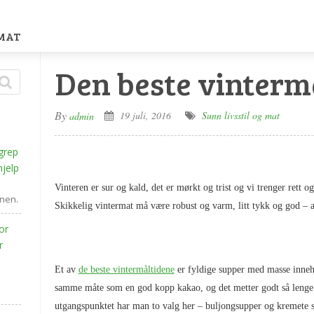
 MAT
Den beste vinterm
By
19 juli, 2016
Sunn livsstil og mat
admin
grep
hjelp
Vinteren er sur og kald, det er mørkt og trist og vi trenger rett og
nnen.
Skikkelig vintermat må være robust og varm, litt tykk og god – a
or
r
Et av
de beste vintermåltidene
er fyldige supper med masse inne
samme måte som en god kopp kakao, og det metter godt så lenge 
utgangspunktet har man to valg her – buljongsupper og
kremete s