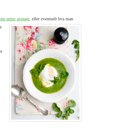
om setter grenser
, eller eventuelt hva man
e
ær
,