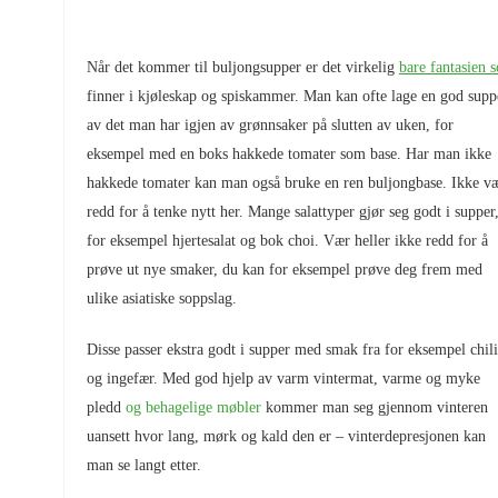
Når det kommer til buljongsupper er det virkelig
bare fantasien s
finner i kjøleskap og spiskammer. Man kan ofte lage en god supp
av det man har igjen av grønnsaker på slutten av uken, for
eksempel med en boks hakkede tomater som base. Har man ikke
hakkede tomater kan man også bruke en ren buljongbase. Ikke v
redd for å tenke nytt her. Mange salattyper gjør seg godt i supper
for eksempel hjertesalat og bok choi. Vær heller ikke redd for å
prøve ut nye smaker, du kan for eksempel prøve deg frem med
ulike asiatiske soppslag.
Disse passer ekstra godt i supper med smak fra for eksempel chili
og ingefær. Med god hjelp av varm vintermat, varme og myke
pledd
og behagelige møbler
kommer man seg gjennom vinteren
uansett hvor lang, mørk og kald den er – vinterdepresjonen kan
man se langt etter.